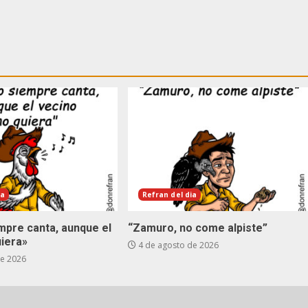
ia
Refran del dia
empre canta, aunque el
“Zamuro, no come alpiste”
uiera»
4 de agosto de 2026
de 2026