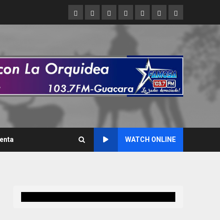
Inicio
Refran
Asi
Asi
Liderazgo
De
Caracas
del
hablamos
brillamos
Criollo
interés
nos
dia
cuenta
enta
WATCH ONLINE