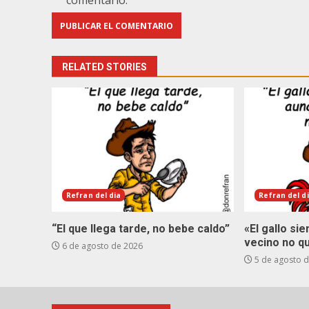
comentario.
RELATED STORIES
Refran del dia
Refran del d
“El que llega tarde, no bebe caldo”
«El gallo si
vecino no q
6 de agosto de 2026
5 de agosto 