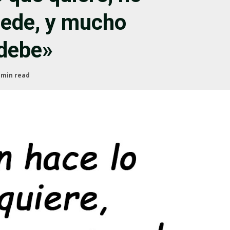
uede, y mucho
 debe»
 min read