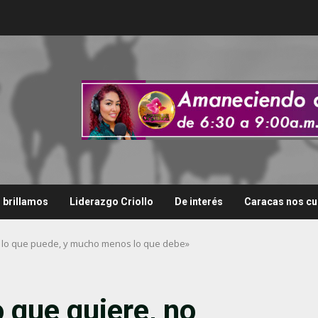
i brillamos
Liderazgo Criollo
De interés
Caracas nos cu
e lo que puede, y mucho menos lo que debe»
 que quiere, no