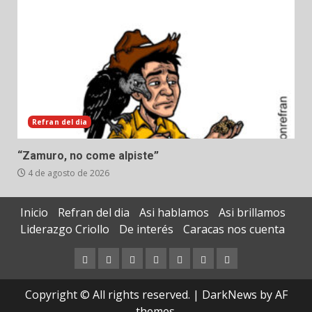
Refran del dia
“Zamuro, no come alpiste”
4 de agosto de 2026
Inicio
Refran del dia
Asi hablamos
Asi brillamos
Liderazgo Criollo
De interés
Caracas nos cuenta
Inicio
Refran
Asi
Asi
Liderazgo
De
Caracas
del
hablamos
brillamos
Criollo
interés
nos
Copyright © All rights reserved.
|
DarkNews
by AF
dia
cuenta
themes.