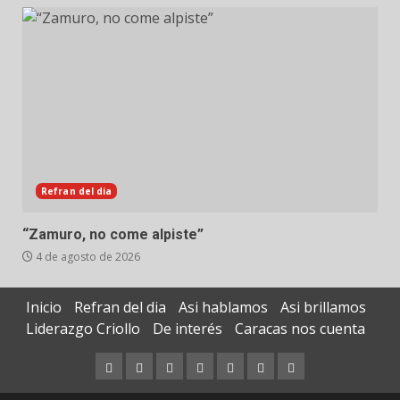
Refran del dia
“Zamuro, no come alpiste”
4 de agosto de 2026
Inicio
Refran del dia
Asi hablamos
Asi brillamos
Liderazgo Criollo
De interés
Caracas nos cuenta
Inicio
Refran
Asi
Asi
Liderazgo
De
Caracas
del
hablamos
brillamos
Criollo
interés
nos