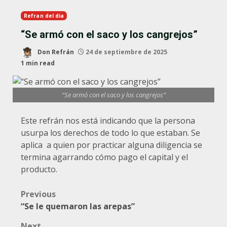
Refran del dia
“Se armó con el saco y los cangrejos”
Don Refrán
24 de septiembre de 2025
1 min read
“Se armó con el saco y los cangrejos”
Este refrán nos está indicando que la persona
usurpa los derechos de todo lo que estaban. Se
aplica a quien por practicar alguna diligencia se
termina agarrando cómo pago el capital y el
producto.
Post
Previous
“Se le quemaron las arepas”
navigation
Next