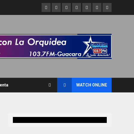
Inicio
Refran
Asi
Asi
Liderazgo
De
Caracas
del
hablamos
brillamos
Criollo
interés
nos
dia
cuenta
enta
WATCH ONLINE