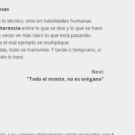
esas
 lo técnico, sino en habilidades humanas.
herencia
entre lo que se dice y lo que se hace.
 veces ve más claro lo que está pasando.
e el mal ejemplo se multiplique.
ida, todo se transmite. Y tarde o temprano,
si
bién lo hará
.
Next
“Todo el monte, no es orégano”
da.
Los campos obligatorios están marcados con
*