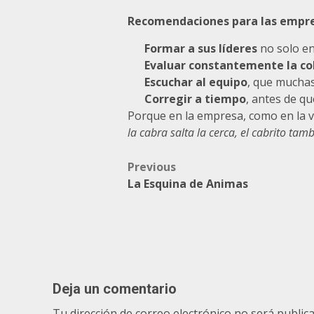
Recomendaciones para las empr
Formar a sus líderes
no solo en
Evaluar constantemente la co
Escuchar al equipo
, que muchas
Corregir a tiempo
, antes de qu
Porque en la empresa, como en la v
la cabra salta la cerca, el cabrito tam
Post
Previous
La Esquina de Animas
navigation
Deja un comentario
Tu dirección de correo electrónico no será publica