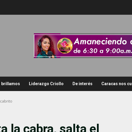
i brillamos
Liderazgo Criollo
De interés
Caracas nos cu
 cabrito
 la cabra, salta el