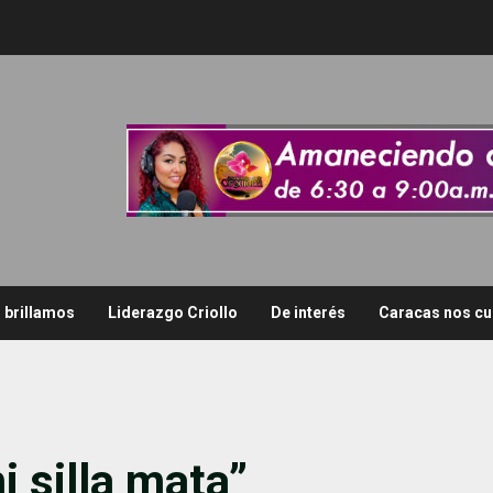
i brillamos
Liderazgo Criollo
De interés
Caracas nos cu
i silla mata”