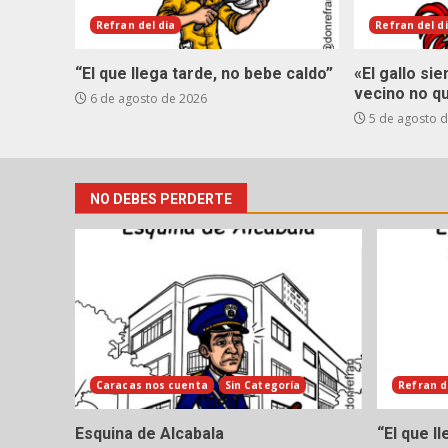
Refran del dia
Refran del d
“El que llega tarde, no bebe caldo”
«El gallo si
vecino no q
6 de agosto de 2026
5 de agosto 
NO DEBES PERDERTE
Caracas nos cuenta
Sin Categoría
Refran d
Esquina de Alcabala
“El que l