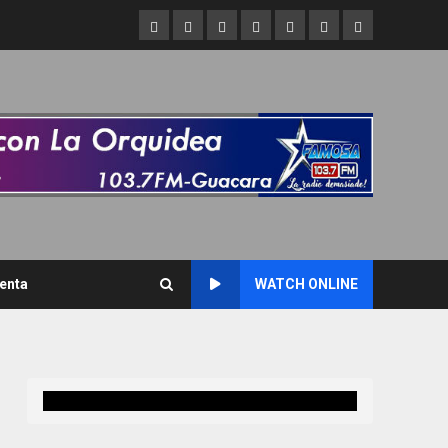
Inicio
Refran
Asi
Asi
Liderazgo
De
Caracas
del
hablamos
brillamos
Criollo
interés
nos
dia
cuenta
enta
WATCH ONLINE