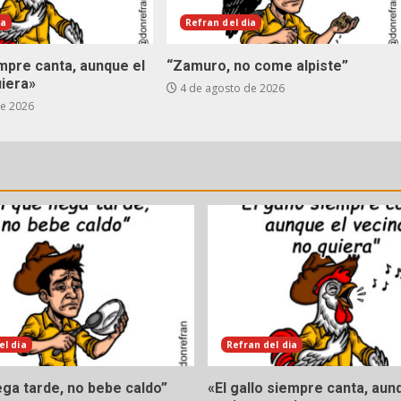
ia
Refran del dia
empre canta, aunque el
“Zamuro, no come alpiste”
uiera»
4 de agosto de 2026
de 2026
el dia
Refran del dia
lega tarde, no bebe caldo”
«El gallo siempre canta, aun