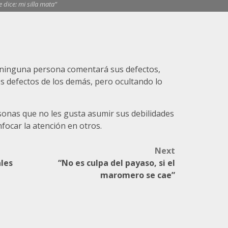
 dice: mi silla mata”
e ninguna persona comentará sus defectos,
s defectos de los demás, pero ocultando lo
rsonas que no les gusta asumir sus debilidades
nfocar la atención en otros.
Next
les
“No es culpa del payaso, si el
maromero se cae”