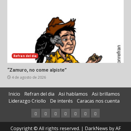
Refran del dia
“Zamuro, no come alpiste”
4 de agosto de 2026
Inicio
Refran del dia
Asi hablamos
Asi brillamos
Liderazgo Criollo
De interés
Caracas nos cuenta
Inicio
Refran
Asi
Asi
Liderazgo
De
Caracas
del
hablamos
brillamos
Criollo
interés
nos
Copyright © All rights reserved.
|
DarkNews
by AF
dia
cuenta