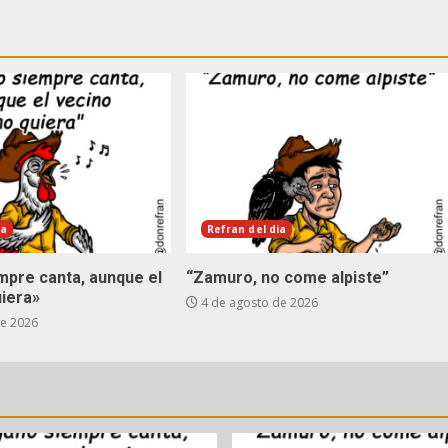
ia
Refran del dia
empre canta, aunque el
“Zamuro, no come alpiste”
uiera»
4 de agosto de 2026
de 2026