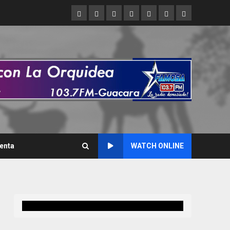
Inicio
Refran
Asi
Asi
Liderazgo
De
Caracas
del
hablamos
brillamos
Criollo
interés
nos
dia
cuenta
enta
WATCH ONLINE