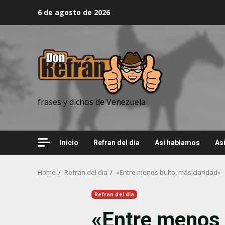
Skip
6 de agosto de 2026
to
content
frases y dichos de Venezuela
Inicio
Refran del dia
Asi hablamos
As
Home
Refran del dia
«Entre menos bulto, más claridad»
Refran del dia
«Entre menos 