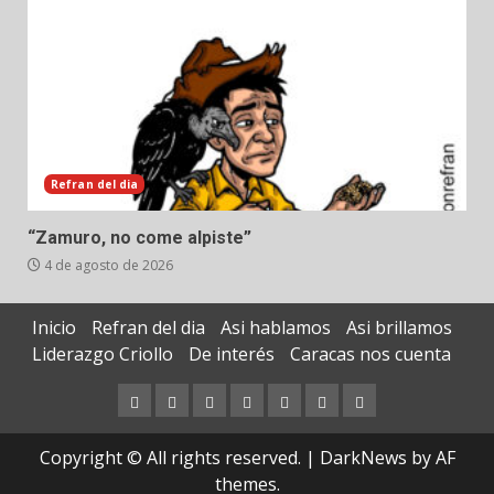
Refran del dia
“Zamuro, no come alpiste”
4 de agosto de 2026
Inicio
Refran del dia
Asi hablamos
Asi brillamos
Liderazgo Criollo
De interés
Caracas nos cuenta
Inicio
Refran
Asi
Asi
Liderazgo
De
Caracas
del
hablamos
brillamos
Criollo
interés
nos
Copyright © All rights reserved.
|
DarkNews
by AF
dia
cuenta
themes.